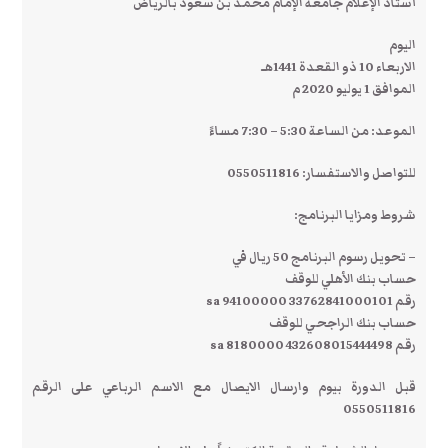
أستاذ الإعلام جامعة الإمام محمد بن سعود بالرياض
اليوم
الاربعاء 10 ذو القعدة 1441هـ
الموافق 1 يوليو 2020 م
الموعد: من الساعة 5:30 – 7:30 مساءً
للتواصل والاستفسار: 0550511816
شروط ومزايا البرنامج:
– تحويل رسوم البرنامج 50 ريال في
حساب بنك الأهلي للوقف
رقم sa 94100000 33762841000101
حساب بنك الراجحي للوقف
رقم 432608015444498 8180000 sa
قبل الدورة بيوم وارسال الايصال مع الاسم الرباعي على الرقم
0550511816