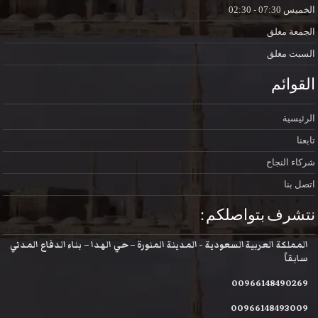
الخميس
07:30 - 02:30
الجمعة
مغلق
السبت
مغلق
القوائم
الرئيسية
تابعنا
شركاء النجاح
اتصل بنا
نتشرف بتواصلكم :
المملكة العربية السعودية - المدينة المنورة – حي الهدا – بناء الدفاع المدني
سابقاً
00966148490269
00966148493009