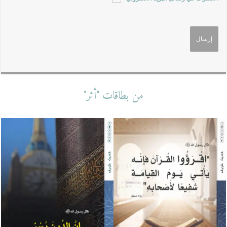
من بطاقات "أثر"