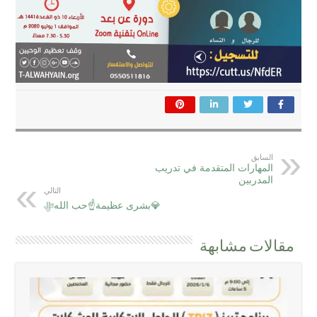
السابق
المهارات المتقدمة في تدريب
المدربين
التالي
💎بشرى عظيمة☝حب اللهﷻ
مقالات مشابهة