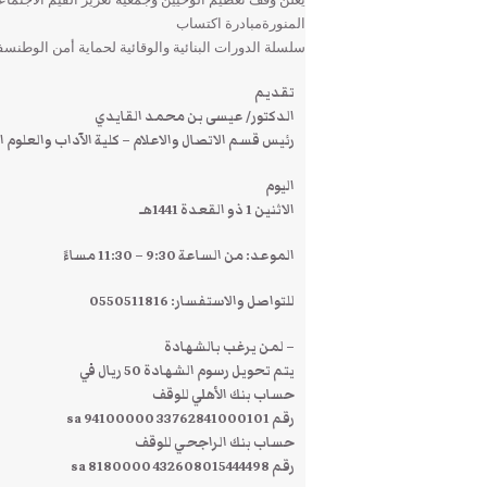
المنورةمبادرة اكتساب
سلسلة الدورات البنائية والوقائية لحماية أمن الوطنسف
تقديم
الدكتور/ عيسى بن محمد القايدي
رئيس قسم الاتصال والاعلام – كلية الآداب والعلوم 
اليوم
الاثنين 1 ذو القعدة 1441هـ
الموعد: من الساعة 9:30 – 11:30 مساءً
للتواصل والاستفسار: 0550511816
– لمن يرغب بالشهادة
يتم تحويل رسوم الشهادة 50 ريال في
حساب بنك الأهلي للوقف
رقم sa 94100000 33762841000101
حساب بنك الراجحي للوقف
رقم 432608015444498 8180000 sa