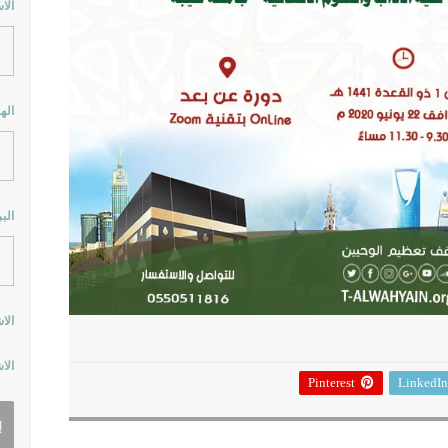
الا
اله
الب
الا
الا
Pinterest
LinkedIn