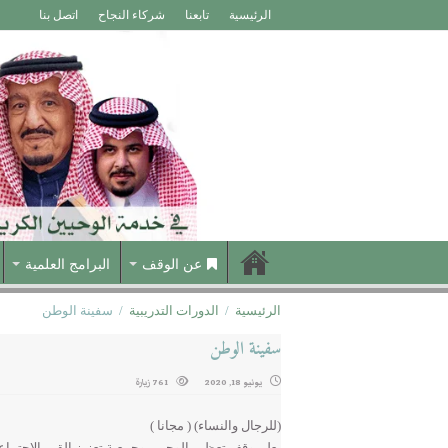
الرئيسية
تابعنا
شركاء النجاح
اتصل بنا
عن الوقف
البرامج العلمية
الرئيسية
/
الدورات التدريبية
/
سفينة الوطن
سفينة الوطن
يونيو 18, 2020
761 زيارة
(للرجال والنساء) ( مجانا )
يعلن وقف تعظيم الوحيين وجمعية تعزيز القيم الاجتماع