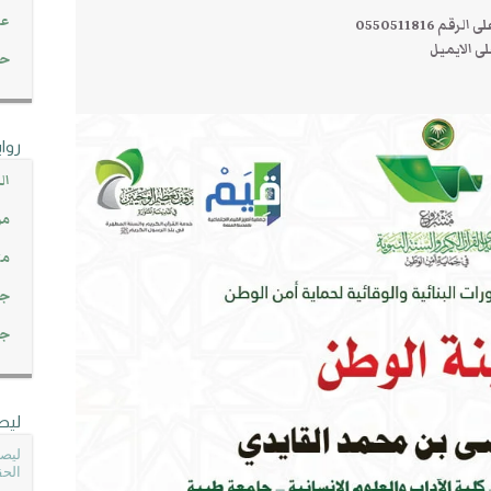
عن
0550511816
ى الايميل
حصاد 45
روا
ال
مو
مت
جم
جم
ليص
ليصل
الحق