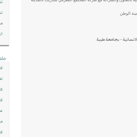
تف
تد
ينة الوطن
مج
ال
الانسانية – بجامعة طيبة
ملف
كت
تع
كت
كت
عن
مش
كت