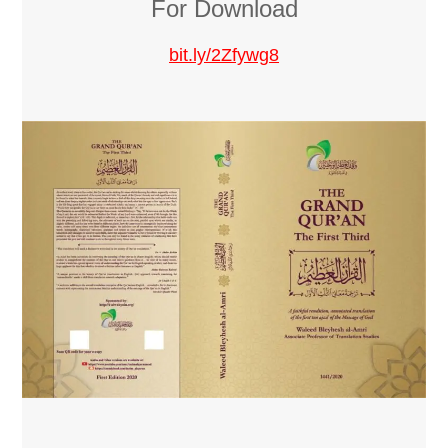
For Download
bit.ly
/2Zfywg8