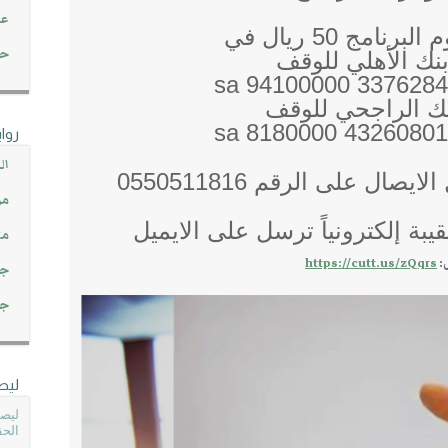
عن
امج 50 ريال في
حصاد 45
ك الأهلي للوقف
ك الراجحي للوقف
روا
ال
ال على الرقم 0550511816
مو
بة إلكترونياً ترسل على الايميل
مت
:
https://cutt.us/zQqrs
جم
جم
ليص
ليصل
الحق