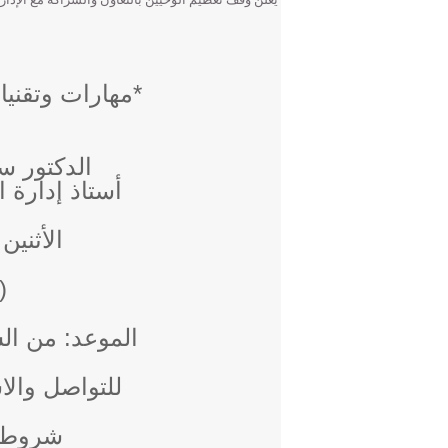
*مهارات وتقنيا
الدكتور س
أستاذ إدارة ا
الأثنين ٢٠ شعبان ٤٤١
ON LINE)
الموعد: من الساعة 5:00 – 
للتواصل والاستفسار
شروط و