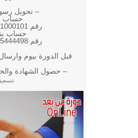
– تحويل رسوم البرن
حساب بن
رقم sa 94100000 33762841000101
حساب بن
رقم 432608015444498 8180000 sa
قبل الدورة بيوم وارسال الايص
– حصول الشهادة والحقي
للتسجيل