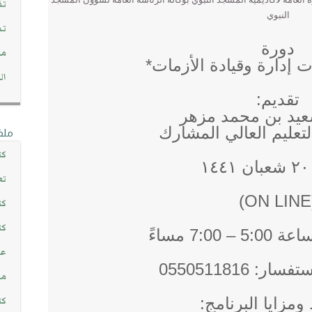
تف
النبوي
تد
دورة
مج
ت إدارة وقيادة الأزمات*
ال
تقديم:
عيد بن محمد مزهر
لتعليم العالي المشارك
ملف
كت
١
تع
(
كت
كت
7:00 مساءً
عن
: 0550511816
مش
مزايا البرنامج:
كت