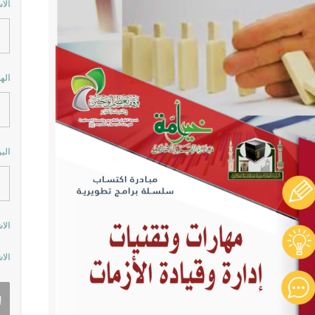
الا
اله
الب
الا
الا