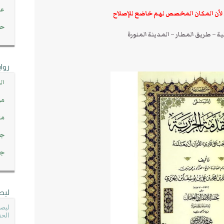
عن
 لأن المكان المخصص لهم خاضع للإصلاح
حصاد 45
ة – طريق المطار – المدينة المنورة
روا
ال
مو
مت
جم
جم
ليص
ليصل
الحق