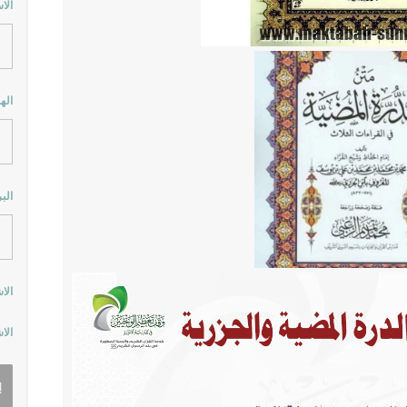
الا
اله
الب
الا
الا