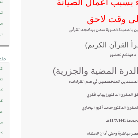
ء بسبب أعمال الصيانة
تف
تد
لى وقت لاحق
مج
 بالمدينة المنورة ضمن برنامجه القرآني
ال
أ القرآن الكريم)
دعوتكم لحضور
ملف
درة المضية والجزرية)
كت
تع
المسندين المتخصصين في علم القراءات:
كت
 المقرئ الدكتور إيهاب فكري
كت
مقرئ الدكتور حامد أكرم البخاري
عن
معة 11/7/1441هـ
مش
كت
عصر مباشرة وحتى أذان العشاء