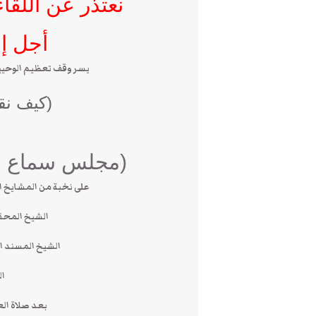
نعتذر عن اللقا
أجل إ
يسر وقف تعظيم الوحيين
(كيف نقر
(مجلس سماع ال
على نخبة من المشايخ 
الشيخ المحقق
الشيخ المسند ال
الج
بعد صلاة ال