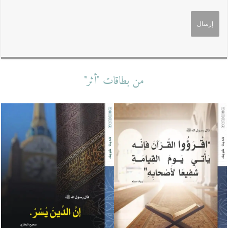
من بطاقات "أثر"