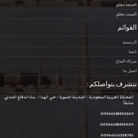
الجمعة
مغلق
السبت
مغلق
القوائم
الرئيسية
تابعنا
شركاء النجاح
اتصل بنا
نتشرف بتواصلكم :
المملكة العربية السعودية - المدينة المنورة – حي الهدا – بناء الدفاع المدني
سابقاً
00966148490269
00966148493009
00966555338785