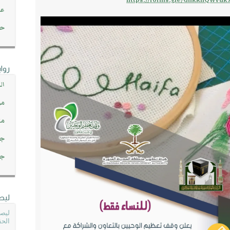
https://forms.gle/GnKRhQWVuK
عن
حصاد 45
روا
ال
مو
مت
جم
جم
ليص
ليصل
الحق