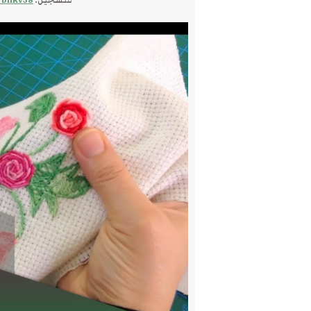
للتسجيل:
7bhRv58