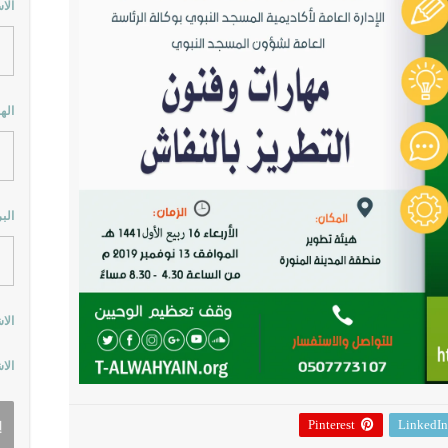
الا
اله
الب
الا
الا
Pinterest
LinkedIn