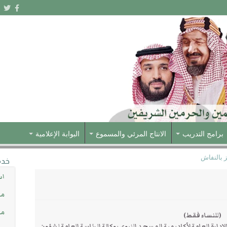
برامج التدريب
الانتاج المرئي والمسموع
البوابة الإعلامية
 بالنفاش
خدم
اس
مش
مس
(للنساء فقط)
دارة العامة لأكاديمية المسجد النبوي بوكالة الرئاسة العامة لشؤون