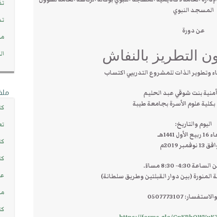
تف
المسجد النبوي
تد
عن دورة
مج
ن التطريز بالنفاش
ال
 وتطوير الذات للمشروع التدريبي اكتساب
ملف
أمنية بنت شوقي عبد الحليم
كلية علوم الأسرة بجامعة طيبة
كت
اليوم والتاريخ:
تع
لأول 1441هـ
كت
نوفمبر 2019م
كت
4:30- 8:30 مساءً.
عن
ة المنورة (بين دوار القبلتين وطريق سلطانة)
مش
تفسار: 0507773107
كت