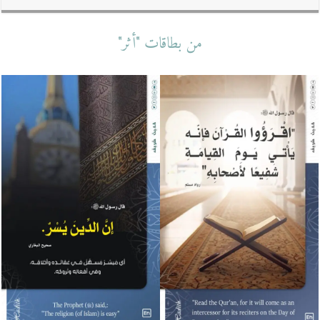
من بطاقات "أثر"