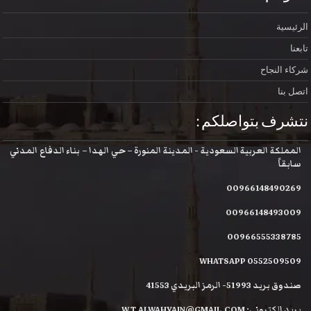
الرئيسية
تابعنا
شركاء النجاح
اتصل بنا
نتشرف بتواصلكم :
المملكة العربية السعودية - المدينة المنورة – حي الهدا – بناء الدفاع المدني
سابقاً
00966148490269
00966148493009
00966555338785
WHATSAPP 0552509509
صندوق بريد 51993- الرمز البريدي 41553
بريد الكتروني: W.T.ALWAHYAIN@GMAIL.COM