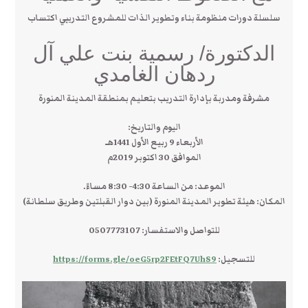
سلسلة دورات منظومة بناء وتطوير الذات للمشروع التدريبي اكتساب
الدكتورة/ رسمية بنت علي آل
ردهان الغامدي
مشرفة ومدربة بإدارة التدريب بتعليم بمنطقة المدينة المنورة
اليوم والتاريخ:
الأربعاء 9 ربيع الأول 1441هـ
الموافق 30 اكتوبر 2019م
الموعد: من الساعة 4:30- 8:30 مساءً.
المكان: هيئة تطوير المدينة المنورة (بين دوار القبلتين وطريق سلطانة)
للتواصل والاستفسار: 0507773107
للتسجيل:
https://forms.gle/oeG5rp2FEtFQ7UhS9