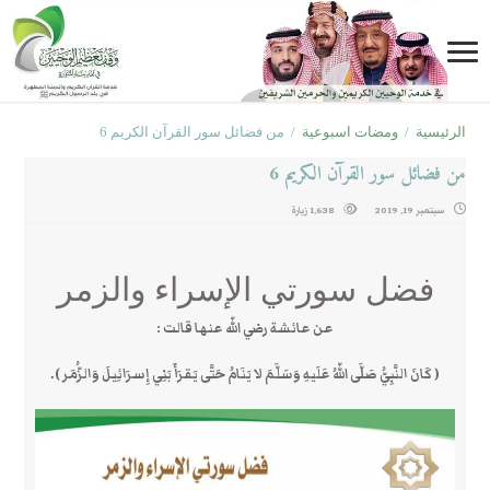
الرئيسية
/
ومضات اسبوعية
/
من فضائل سور القرآن الكريم 6
من فضائل سور القرآن الكريم 6
سبتمبر 19, 2019
1,638 زيارة
فضل سورتي الإسراء والزمر
عن عائشة رضي اللّه عنها قالت :
( كَانَ النَّبِيُّ صَلَّى اللّهُ عَلَيهِ وَسَلَّمَ لا يَنَامُ حَتَّى يَقرَأَ بَنِي إِسرَائِيلَ وَالزُّمَر ).