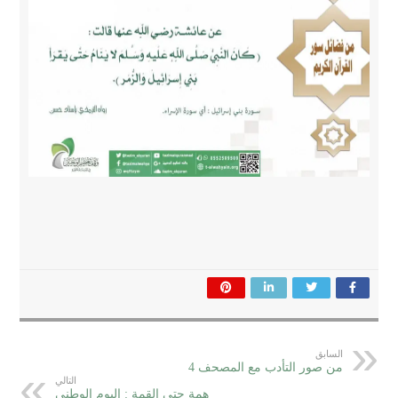
السابق
من صور التأدب مع المصحف 4
التالي
همة حتى القمة : اليوم الوطني