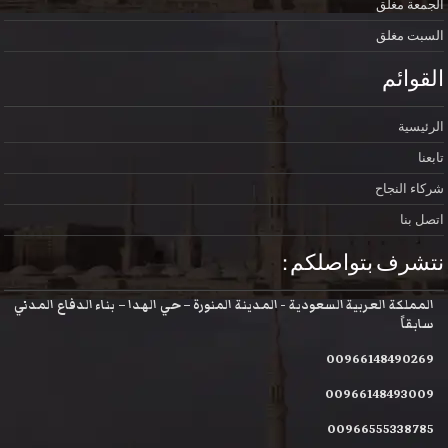
الجمعة
مغلق
السبت
مغلق
القوائم
الرئيسية
تابعنا
شركاء النجاح
اتصل بنا
نتشرف بتواصلكم :
المملكة العربية السعودية - المدينة المنورة – حي الهدا – بناء الدفاع المدني
سابقاً
00966148490269
00966148493009
00966555338785