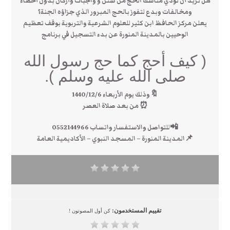
هل تريد أن تؤدي مناسك الحج من سنن و واجبات وأركان بدون أخطاء
ومخالفات وبدع لتفوز بالحج المبرور الذي جزاؤه الجنة؟
يعلن مركز الحافظ ابن كثير للعلوم الشرعية والتربوية بوقف تعظيم
الوحيين بالمدينة المنورة عن بدء التسجيل في برنامج
( كيف أحج كما حج رسول الله
صلى الله عليه وسلم ).
🔖وذلك يوم الأربعاء 1440/12/6
⏰ من بعد صلاة العصر
📲للتواصل والاستفسار واتساب 0552144966
📌المدينة المنورة – المسجد النبوي – الأكاديمية العامة
تقييم المستخدمون:
كن أول المصوتون !