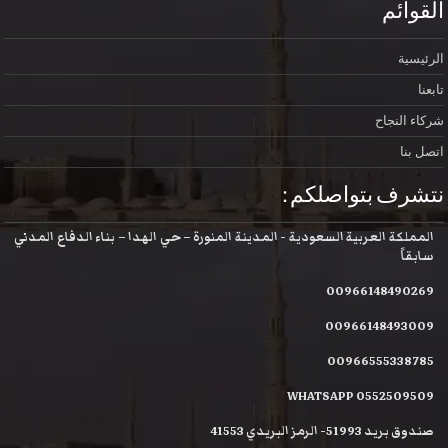
القوائم
الرئيسية
تابعنا
شركاء النجاح
اتصل بنا
نتشرف بتواصلكم :
المملكة العربية السعودية - المدينة المنورة – حي الهدا – بناء الدفاع المدني
سابقاً
00966148490269
00966148493009
00966555338785
WHATSAPP 0552509509
صندوق بريد 51993- الرمز البريدي 41553