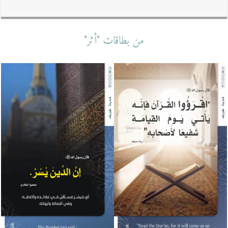
من بطاقات "أثر"