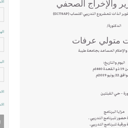
ير والإخراج الصحفي
الا
الذات للمشروع التدريبي اكتساب (ECTSAP)
الدكتورة/
اله
ت متولي عرفات
 والإعلام المساعد بجامعة طيبة
الب
اليوم والتاريخ:
دة 1440م
22 يوليو 2019م
الا
ة – حي القبلتين
الا
مزايا البرنامج
حضور للبرنامج التدريبي .
 ورقية للبرنامج التدريبي.