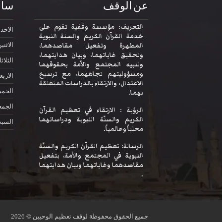
عن الوقف
ساع
التعريف: مؤسسة وقفية تقوم على
الاحد
2:30
خدمة القرآن الكريم والسنة النبوية
المطهرة وتفعيل مقاصدهما،
الاثني
وتحقيق غاياتهما، وبيان هدايتهما،
الثلاثا
وتنبيه المجتمع والأمة بحقوقهما
ومسؤوليتهم تجاههما، مع ترسيخ
الاربع
الاعتدال، والارتقاء بالدراسات المتعلقة
الخم
بهما.
الجمع
الرؤية : الارتقاء في تعظيم القرآن
الكريم والسنّة النبوية ودراساتهما
السب
محلياً وعالمياً.
الرسالة: تعظيم القرآن الكريم والسنّة
النبوية في المجتمع والأمة، بتفعيل
مقاصدهما وغاياتهما وبيان هدايتهما
.
جميع الحقوق محفوظة لوقف تعظيم الوحيين © 2026