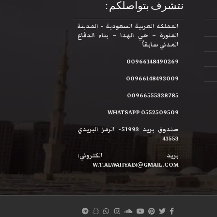
نتشرف بتواصلكم :
المملكة العربية السعودية - المدينة
المنورة – حي الهدا – بناء الدفاع
المدني سابقاً
00966148490269
00966148493009
00966555338785
WHATSAPP 0552509509
صندوق بريد 51993- الرمز البريدي
41553
بريد الكتروني:
W.T.ALWAHYAIN@GMAIL.COM