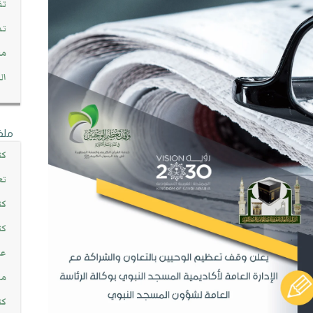
تف
تد
مج
ال
ملف
كت
تع
كت
كت
عن
مش
كت