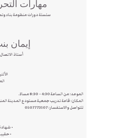
مهارات التحر
سلسلة دورات منظومة بناء وتطوير 
إيمان بن
أستاذ الاتصال
الأثنين 19 ذو القع
الموافق 
الموعد: من الساعة 4:30 – 8:30 مساءً.
المكان: قاعة تدريب جمعية مستودع المدينة المنور
للتواصل والاستفسار: 0507773107
• شهادة 
• حقيبة