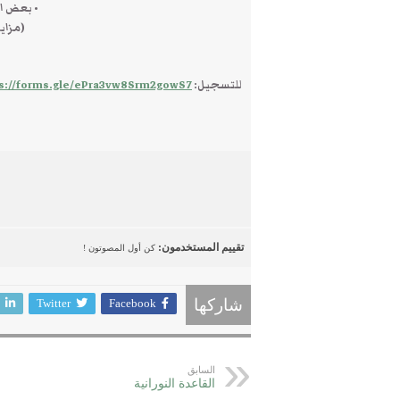
• بعض ال
(مزايا
للتسجيل:
s://forms.gle/ePra3vw8Srm2gowS7
تقييم المستخدمون:
كن أول المصوتون !
Twitter
Facebook
شاركها
السابق
القاعدة النورانية