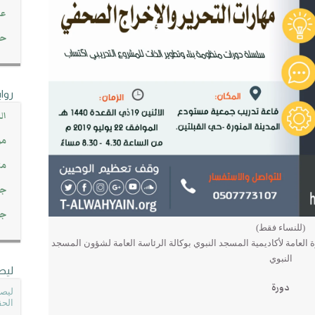
عن
حصاد 45
روا
ال
مو
مت
جم
جم
(للنساء فقط)
ة العامة لأكاديمية المسجد النبوي بوكالة الرئاسة العامة لشؤون المسجد
النبوي
ليص
دورة
ليصل
الحق