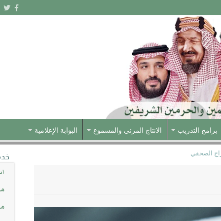
برامج التدريب
الانتاج المرئي والمسموع
البوابة الإعلامية
راج الصحفي
خدم
اس
مش
مس