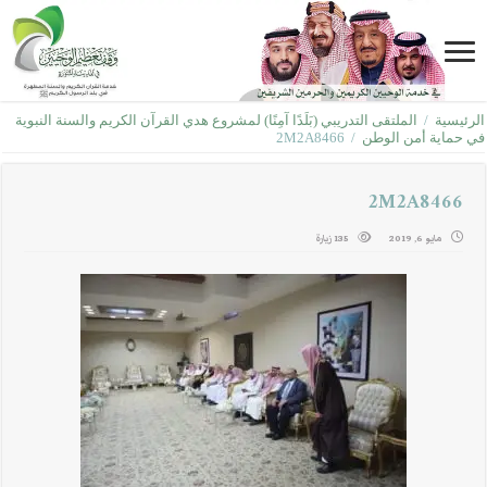
الرئيسية
/
الملتقى التدريبي (بَلَدًا آمِنًا) لمشروع هدي القرآن الكريم والسنة النبوية
في حماية أمن الوطن
/
2M2A8466
2M2A8466
مايو 6, 2019
135 زيارة