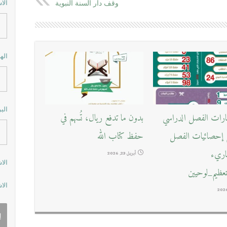
وقف دار السنة النبوية
الا
اله
الب
بارات الفصل الدراسي
بدون ما تدفع ريال، تُسهم في
ع إحصائيات الفصل
حفظ كتاب الله
قاريء
أبريل 23, 2026
الا
ظيم_لوحيين
الا