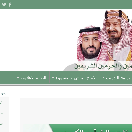
برامج التدريب
الانتاج المرئي والمسموع
البوابة الإعلامية
خدم
اس
مش
مس