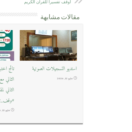
أوقف تفسيراً للقرآن الكريم
مقالات مشابهة
استديو التسجيلات الصوتية
تائج اخت
الثاني م
مايو 12, 2026
الثاني لم
#وقف_تع
مايو 12, 2026