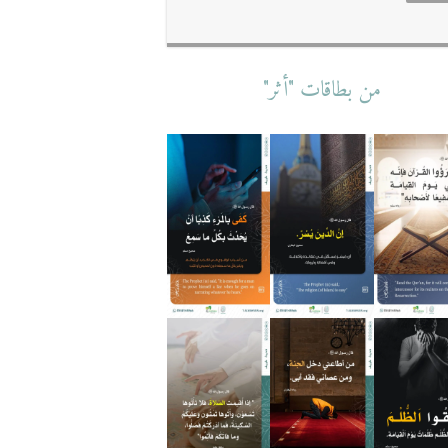
من بطاقات "أثر"