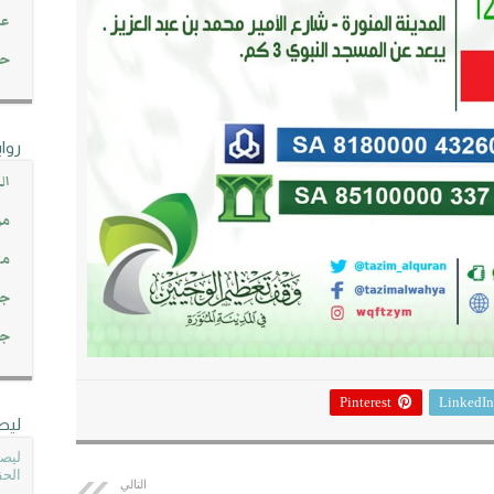
عن
حصاد 45
روا
ال
مو
مت
جم
جم
Pinterest
LinkedIn
ليص
ليصل
الحق
التالي