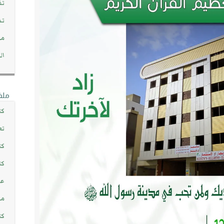
تف
تد
مج
ال
ملف
كت
تع
كت
كت
عن
مش
كت