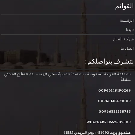
القوائم
الرئيسية
تابعنا
شركاء النجاح
اتصل بنا
نتشرف بتواصلكم :
المملكة العربية السعودية - المدينة المنورة – حي الهدا – بناء الدفاع المدني
سابقاً
00966148490269
00966148493009
00966555338785
WHATSAPP 0552509509
صندوق بريد 51993- الرمز البريدي 41553