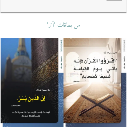
من بطاقات "أثر"