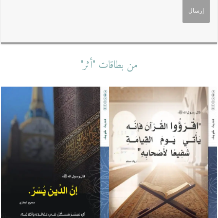
من بطاقات "أثر"