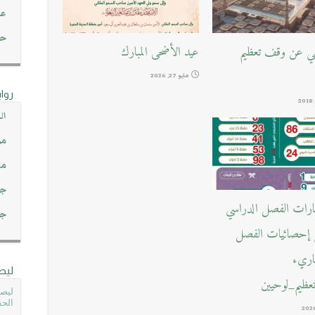
عن
حصاد 45
يفي عن وقف تعظيم
عيد الأضحى المبارك
مايو 27, 2026
روا
ال
مو
مت
جم
بارات الفصل الدراسي
جم
ع إحصائيات الفصل
قاريء
ليص
ظيم_لوحيين
ليصل
الحق