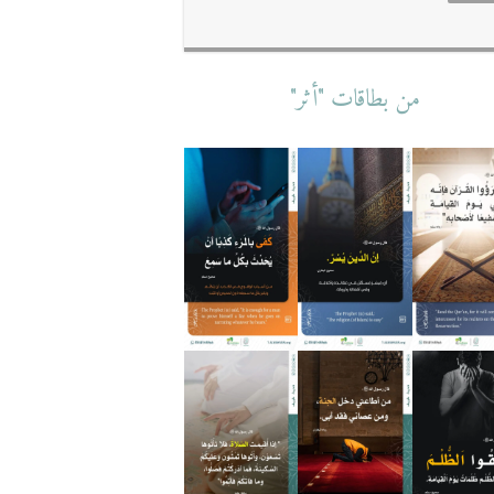
من بطاقات "أثر"