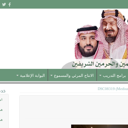
برامج التدريب
الانتاج المرئي والمسموع
البوابة الإعلامية
DSC08319 (Mediu
خدم
اس
مش
مس