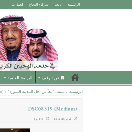
الرئيسية
تابعنا
شركاء النجاح
اتصل بنا
عن الوقف
البرامج العلمية
الرئيسية
/
ملتقى "معاً من أجل المدينة المنورة"
/
m)
DSC08319 (Medium)
فبراير 26, 2018
149 زيارة