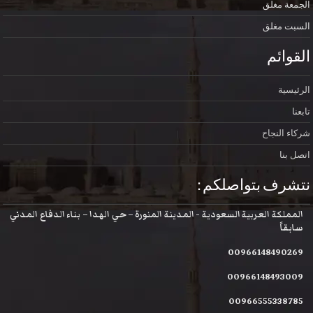
الجمعة
مغلق
السبت
مغلق
القوائم
الرئيسية
تابعنا
شركاء النجاح
اتصل بنا
نتشرف بتواصلكم :
المملكة العربية السعودية - المدينة المنورة – حي الهدا – بناء الدفاع المدني
سابقاً
00966148490269
00966148493009
00966555338785