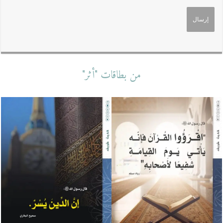
من بطاقات "أثر"