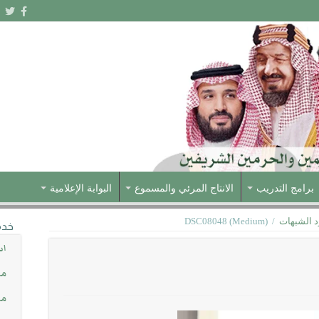
برامج التدريب
الانتاج المرئي والمسموع
البوابة الإعلامية
د الشبهات
/
DSC08048 (Medium)
خدم
اس
مش
مس