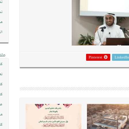
تف
تد
مج
ال
ملف
Pinterest
LinkedIn
كت
تع
كت
كت
عن
مش
كت