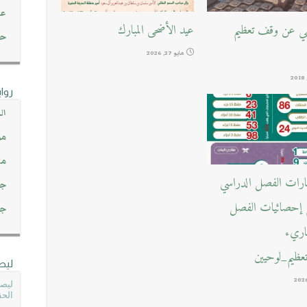
عن
يفي عن وقف تعظيم
عيد الأضحى المبارك
حصاد 45
مايو 27, 2026
روا
ال
مو
مت
بارات الفصل الدراسي
جم
ع إحصائيات الفصل
جم
قاريء
ظيم_لوحيين
ليص
ليصل
الحق