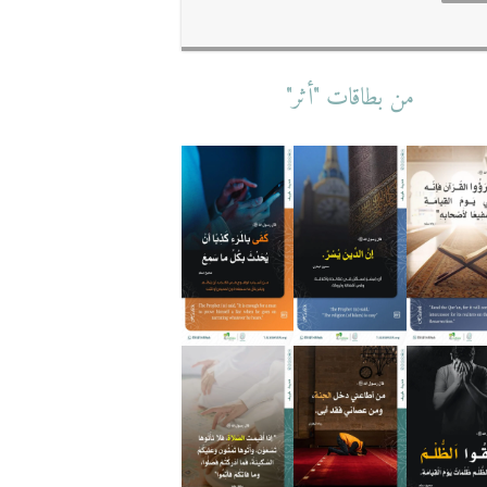
من بطاقات "أثر"