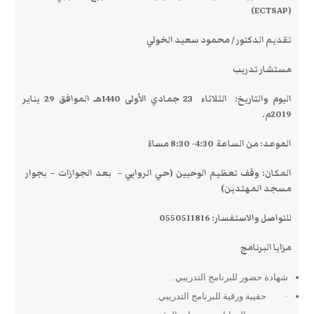
(ECTSAP)
تقديم
الدكتور / محمود سعيد الخولي
مستشار تدريب
اليوم والتاريخ:
الثلاثاء 23 جمادي الأولى 1440هـ الموافق 29 يناير
2019م.
الموعد:
من الساعة 4:30- 8:30 مساءً
المكان:
وقف تعظيم الوحيين (حي الروابي – بعد الجوازات – بجوار
مسجد المهتدين)
للتواصل والاستفسار: 0550511816
مزايا البرنامج
شهادة حضور للبرنامج التدريبي .
· حقيبة ورقية للبرنامج التدريبي.