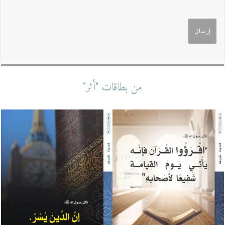
من بطاقات "أثر"