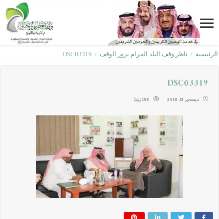
الرئيسية
/
ناظر وقف البلد الحرام يزور الوقف
/
DSC03319
DSC03319
ديسمبر 13, 2018
138 زيارة