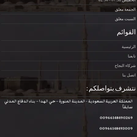
الجمعة
مغلق
السبت
مغلق
القوائم
الرئيسية
تابعنا
شركاء النجاح
اتصل بنا
نتشرف بتواصلكم :
المملكة العربية السعودية - المدينة المنورة – حي الهدا – بناء الدفاع المدني
سابقاً
00966148490269
00966148493009