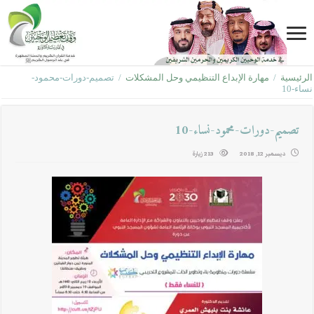
الرئيسية
/
مهارة الإبداع التنظيمي وحل المشكلات
/
تصميم-دورات-محمود-
نساء-10
تصميم-دورات-محمود-نساء-10
ديسمبر 12, 2018
213 زيارة