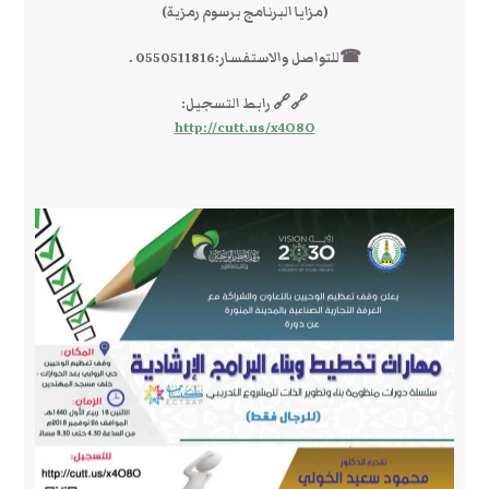
(مزايا البرنامج برسوم رمزية)
☎للتواصل والاستفسار:0550511816 .
🔗🔗 رابط التسجيل:
http://cutt.us/x4O8O