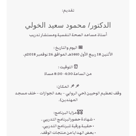
تقديم:
الدكتور/ محمود سعيد الخولي
أستاذ مساعد الصحة النفسية ومستشار تدريب
📅 اليوم والتاريخ :
الأثنين 18 ربيع الأول 1440هـ الموافق 26 نوفمبر 2018م.
⏰ التوقيت :
من الساعة 4:30- 8:30 مساءً
📌📌 المكان:
وقف تعظيم الوحيين (حي الروابي – بعد الجوازات – خلف مسجد
المهتدين).
🎖🎖مزايا البرنامج:
• شهادة حضورالبرنامج التدريبي .
• حقيبة ورقية للبرنامج التدريبي.
• بعض الهدايا من منتجات الوقف.