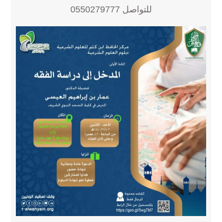
للتواصل 0550279777