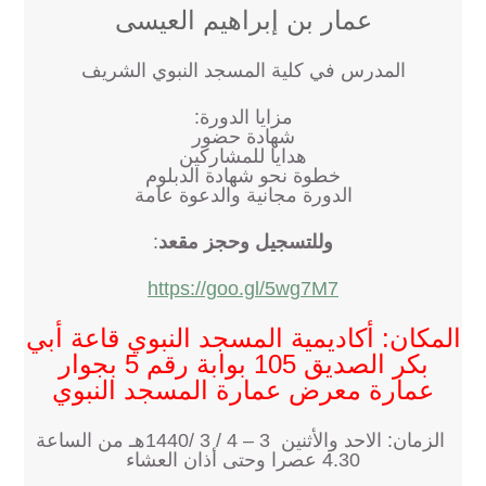
عمار بن إبراهيم العيسى
المدرس في كلية المسجد النبوي الشريف
مزايا الدورة:
شهادة حضور
هدايا للمشاركين
خطوة نحو شهادة الدبلوم
الدورة مجانية والدعوة عامة
وللتسجيل وحجز مقعد
:
https://goo.gl/5wg7M7
المكان: أكاديمية المسجد النبوي قاعة أبي
بكر الصديق 105 بوابة رقم 5 بجوار
عمارة معرض عمارة المسجد النبوي
الزمان: الاحد والأثنين 3 – 4 / 3 /1440هـ من الساعة
4.30 عصرا وحتى أذان العشاء