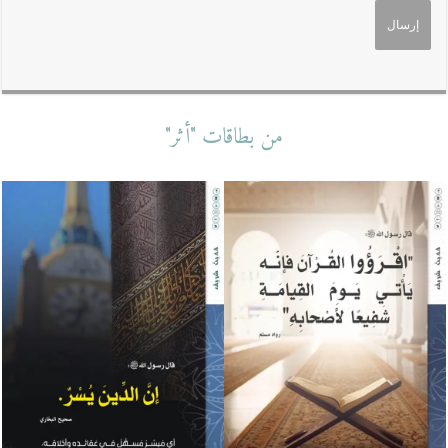
من بطاقات "أثر"