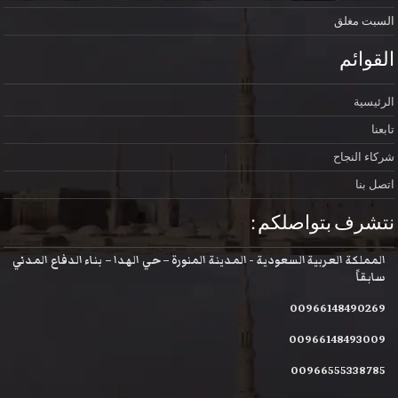
بت
مغلق
وائم
يسية
ء النجاح
بنا
رف بتواصلكم :
ملكة العربية السعودية - المدينة المنورة – حي الهدا – بناء الدفاع المدني
قاً
009661484902
009661484930
009665553387