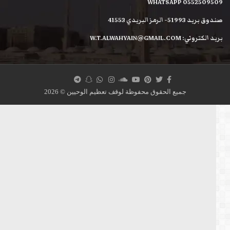
WHATSAPP 05525095
ريد 51993- الرمز البريدي 41553
لكتروني: W.T.ALWAHYAIN@GMAIL.COM
جميع الحقوق محفوظة لوقف تعظيم الوحيين © 2026