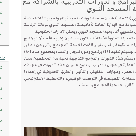
رامج والدورات التدريبية بالشراكة مع
تف
ة المسجد النبوي
تد
1 صفر 1440هـ البرنامج التدريبي (اكتساب) ضمن سلسلة دورات منظومة بناء وتطوير الذات لخدمة
مج
كة مع الإدارة العامة لأكاديمية المسجد النبوي بوكالة الرئاسة
 منسوبي أكاديمية المسجد النبوي وبعض الإدارات الحكومية.
ال
لمدينة المنورة الأستاذ الدكتور/ عماد بن زهير حافظ بأن البرنامج
ات منظومة بناء وتطوير الذات لخدمة المجتمع والتي من المقرر
تنفيذها في الفصل الدراسي الأول لهذا العام 1440هـ، وسيتم تنفيذ (16) برنامج ودورة للرجال والنساء بمجموع عدد (64)
ملف
80) متدرب ومتدربة، ويقدّم هذه الدورات والبرامج التدريبية نخبة من المختصين ممن
والعملية في مجال التدريب، وتتنوع عناوين هذه الدورات في مجالات
كت
لعمل، ومهارات التفاوض والتأثير، والطرق الاحترافية في إعدادا
تع
والمهارات التطبيقية في التوصيف الوظيفي، والتخطيط الاستراتيجي
رية التي يحتاجها المجتمع والطلاب.
كت
كت
عن
مش
كت