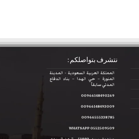
نتشرف بتواصلكم :
المملكة العربية السعودية - المدينة
المنورة – حي الهدا – بناء الدفاع
المدني سابقاً
00966148490269
00966148493009
00966555338785
WHATSAPP 0552509509