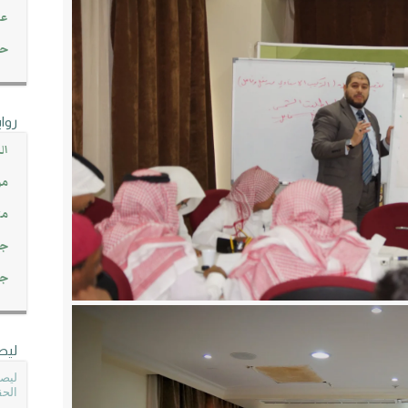
عن
حصاد 45
روا
ال
مو
مت
جم
جم
ليص
ليصل
الحق