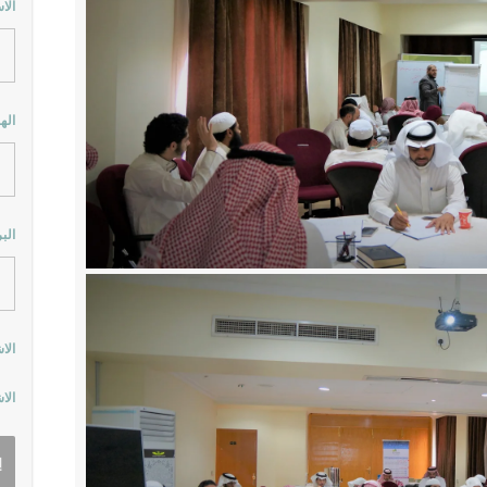
الا
اله
الب
الا
الا