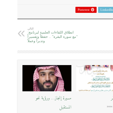
Pinterest
LinkedIn
التالي
انطلاق اللقاءات العلمية لبرنامج:
“مع سورة البقرة” .. حفظاً وتفسيراً
وتدبراً وعملاً
ر
مسيرة إنجاز… ورؤية نحو
المستقبل