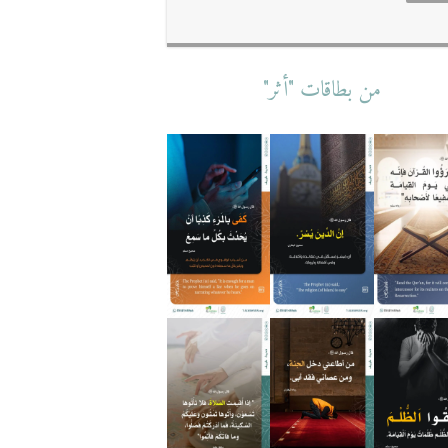
من بطاقات "أثر"