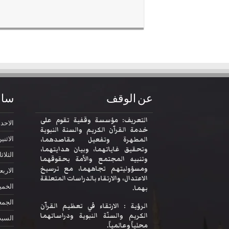
عن الوقف
ساع
التعريف: مؤسسة وقفية تقوم على
الاحد
2:30
خدمة القرآن الكريم والسنة النبوية
المطهرة وتفعيل مقاصدهما،
الاثني
وتحقيق غاياتهما، وبيان هدايتهما،
الثلاثا
وتنبيه المجتمع والأمة بحقوقهما
ومسؤوليتهم تجاههما، مع ترسيخ
الاربع
الاعتدال، والارتقاء بالدراسات المتعلقة
الخم
بهما.
الجمع
الرؤية : الارتقاء في تعظيم القرآن
الكريم والسنّة النبوية ودراساتهما
السب
محلياً وعالمياً.