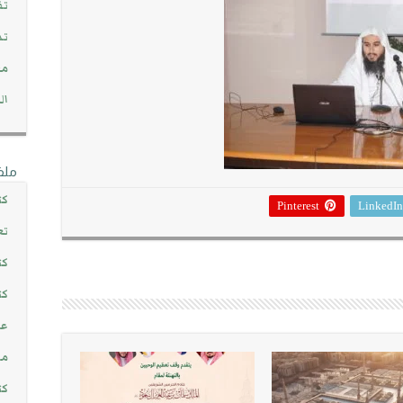
تف
تد
مج
ال
ملف
كت
Pinterest
LinkedIn
تع
كت
كت
عن
مش
كت