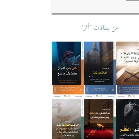
من بطاقات "أثر"