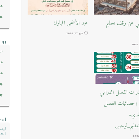
عن
حصاد 45
يفي عن وقف تعظيم
عيد الأضحى المبارك
مايو 27, 2026
روا
ال
مو
مت
جم
بارات الفصل الدراسي
جم
ع إحصائيات الفصل
قاريء
ليص
ظيم_لوحيين
ليصل
الحق