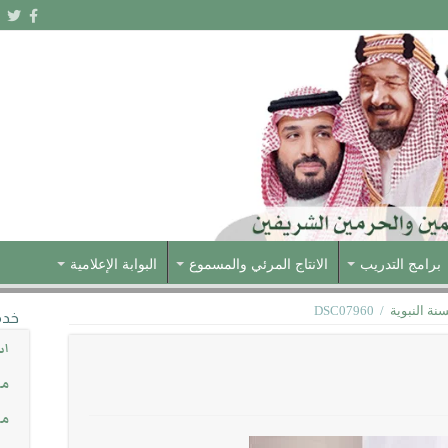
برامج التدريب
الانتاج المرئي والمسموع
البوابة الإعلامية
نة النبوية
/
DSC07960
خدم
اس
مش
مس