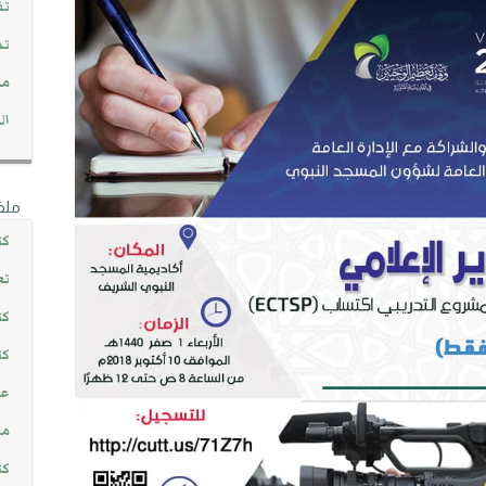
تف
تد
مج
ال
ملف
كت
تع
كت
كت
عن
مش
كت