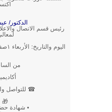
اكتساب (
الدكتور/ عي
رئيس قسم الاتصال والاعلا
لمعالي
اليوم والتاريخ: الأربعاء ١صفر 1440هـ الموافق ١٠ أكتوبر 2018م.
من الساعة 8 ص-12 
أكاديمي
☎ للتواصل والاستفسا
🎁 م
• شهادة حضور