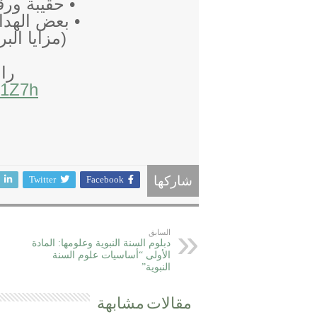
• حقيبة ورق
• بعض الهدا
(مزايا الب
را
/71Z7h
Twitter
Facebook
شاركها
السابق
دبلوم السنة النبوية وعلومها: المادة
الأولى “أساسيات علوم السنة
النبوية”
مقالات مشابهة