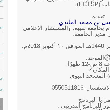
الا
ECTSP).
تقديم
سى بن محمد القايدي
م بجامعة طيبة. والمستشار الإعلامي
اله
 مدير الجامعة.
الب
⏱الموعد:
ظهرًا.
المكان📌
ة المسجد النبوي
الا
ر: 0550511816
الا
زايا البرنامج
 للبرنامج التدريبي .