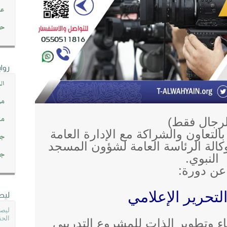
عن
حصاد 45
روا
ال
مو
مت
لرجال فقط)
لتعاون والشراكة مع الإدارة العامة
جم
وكالة الرئاسة العامة لشؤون المسجد
جم
النبوي.
عن دورة:
لتحرير الإعلامي
ليص
ليصل
الحق
 وتطوير الذات للمشروع التدريبي