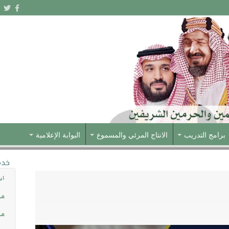
برامج التدريب
الانتاج المرئي والمسموع
البوابة الإعلامية
خدم
اس
مش
مس