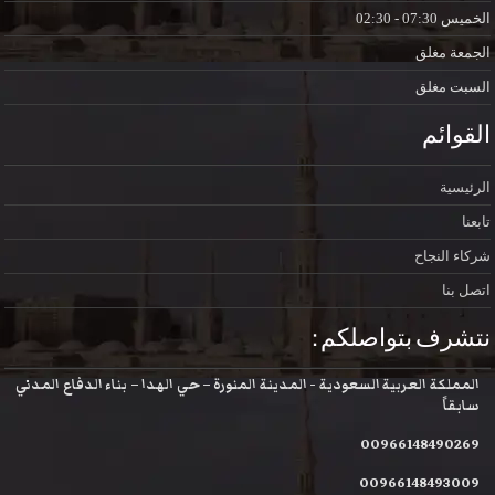
الخميس
07:30 - 02:30
الجمعة
مغلق
السبت
مغلق
القوائم
الرئيسية
تابعنا
شركاء النجاح
اتصل بنا
نتشرف بتواصلكم :
المملكة العربية السعودية - المدينة المنورة – حي الهدا – بناء الدفاع المدني
سابقاً
00966148490269
00966148493009