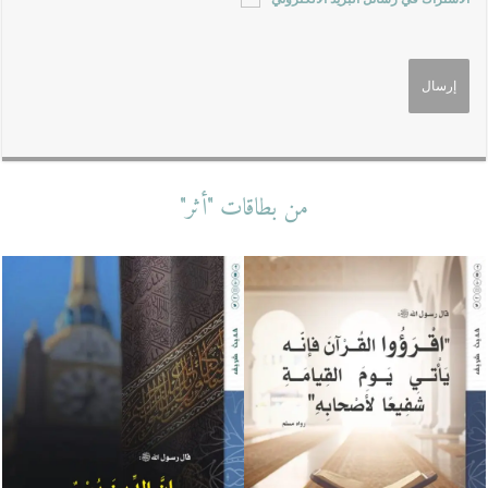
من بطاقات "أثر"