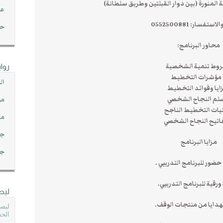
 المنورة (بين دوار القبلتين وطريق سلطانة)
عن
والاستفسار:
0552500881
حصاد 45
محاور البرنامج:
وط تنمية الشخصية
روا
 مؤشرات التخطيط
ال
ايا وفوائد التخطيط
لم النجاح الشخصي
مو
يات التخطيط الناجح
مت
اتيح النجاح الشخصي
جم
مزايا البرنامج
جم
ضور للبرنامج التدريبي .
رقية للبرنامج التدريبي.
ليص
دايا من منتجات الوقف.
ليصل
الحق