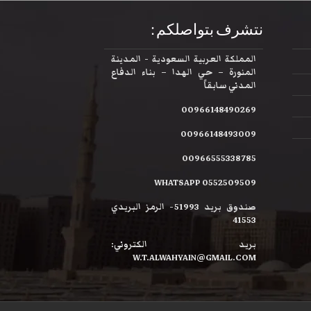
نتشرف بتواصلكم :
المملكة العربية السعودية - المدينة
المنورة – حي الهدا – بناء الدفاع
المدني سابقاً
00966148490269
00966148493009
00966555338785
WHATSAPP 0552509509
صندوق بريد 51993- الرمز البريدي
41553
بريد الكتروني:
W.T.ALWAHYAIN@GMAIL.COM