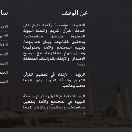
عن الوقف
ساع
التعريف: مؤسسة وقفية تقوم على
الاحد
2:30
خدمة القرآن الكريم والسنة النبوية
المطهرة وتفعيل مقاصدهما،
الاثني
وتحقيق غاياتهما، وبيان هدايتهما،
الثلاثا
وتنبيه المجتمع والأمة بحقوقهما
ومسؤوليتهم تجاههما، مع ترسيخ
الاربع
الاعتدال، والارتقاء بالدراسات المتعلقة
الخم
بهما.
الجمع
الرؤية : الارتقاء في تعظيم القرآن
الكريم والسنّة النبوية ودراساتهما
السب
محلياً وعالمياً.
الرسالة: تعظيم القرآن الكريم والسنّة
النبوية في المجتمع والأمة، بتفعيل
مقاصدهما وغاياتهما وبيان هدايتهما
.