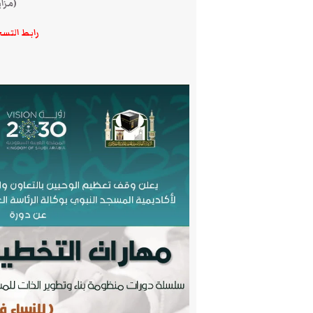
(مزايا
رابط التس