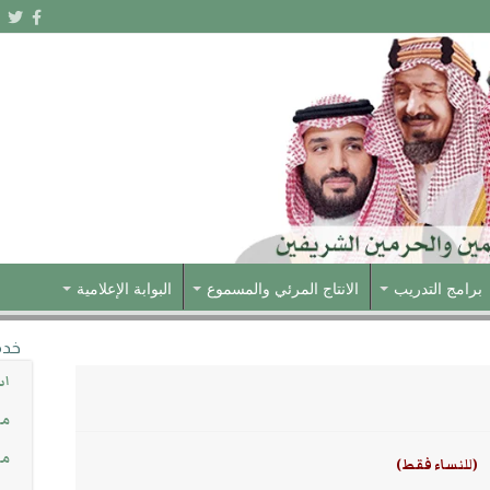
برامج التدريب
الانتاج المرئي والمسموع
البوابة الإعلامية
خدم
اس
مش
مس
(للنساء فقط)