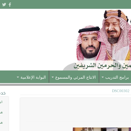
برامج التدريب
الانتاج المرئي والمسموع
البوابة الإعلامية
DSC00302
خدم
اس
مش
مس