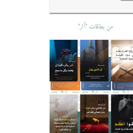
من بطاقات "أثر"