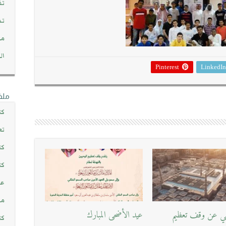
تف
تد
مج
ال
Pinterest
LinkedIn
ملف
كت
تع
كت
كت
عن
مش
يفي عن وقف تعظيم
عيد الأضحى المبارك
كت