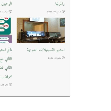
والمرئية
الوحيين
فبراير 19, 2019
فبراير 26, 2018
استديو التسجيلات الصوتية
تائج اخت
الثاني م
مايو 12, 2026
الثاني لم
#وقف_تع
مايو 12, 2026