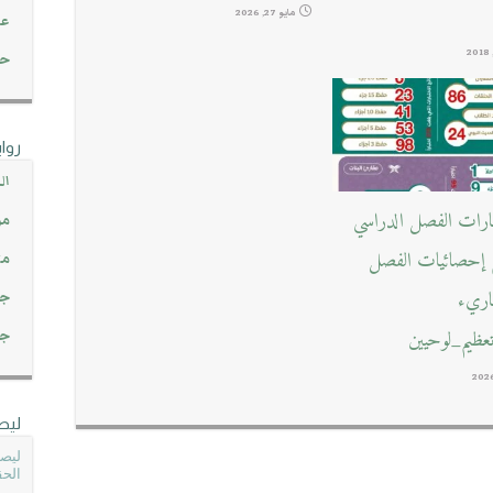
مايو 27, 2026
عن
حصاد 45
روا
ال
بارات الفصل الدراسي
مو
ع إحصائيات الفصل
مت
قاريء
جم
ظيم_لوحيين
جم
ليص
ليصل
الحق