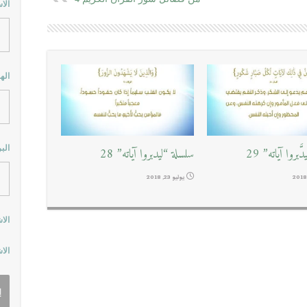
الا
اله
الب
َبروا آياته” 29
سلسلة “ليدبروا آياته” 28
يوليو 23, 2018
الا
الا