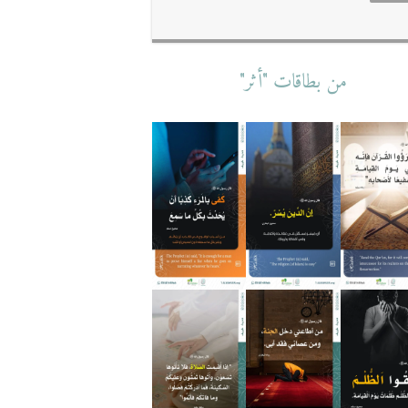
من بطاقات "أثر"