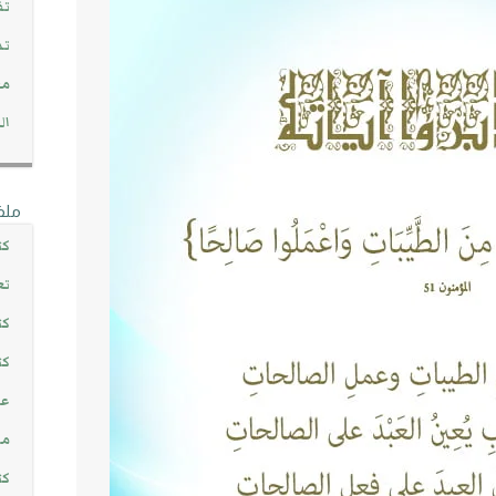
تف
تد
مج
ال
ملف
كت
تع
كت
كت
عن
مش
كت