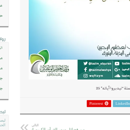
عن
حصاد 45
روا
ال
مو
مت
جم
ة “ليدبروا آياته” 25
جم
Pinterest
LinkedIn
ليص
ليصل
الحق
التالي
من فضائل سور القرآن الكريم 4