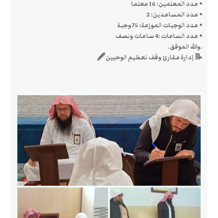
▪️ عدد المعلمين: 16 معلما
▪️ عدد المساعدين: 2
▪️ عدد الوجبات الموزعة: 75وجبة
▪️ عدد الساعات :4 ساعات ونصف
.والله الموفق.
📝 إدارة مقارئ وقف تعظيم الوحيين🖋️