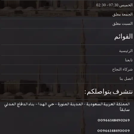
الخميس
07:30 - 02:30
الجمعة
مغلق
السبت
مغلق
القوائم
الرئيسية
تابعنا
شركاء النجاح
اتصل بنا
نتشرف بتواصلكم :
المملكة العربية السعودية - المدينة المنورة – حي الهدا – بناء الدفاع المدني
سابقاً
00966148490269
00966148493009