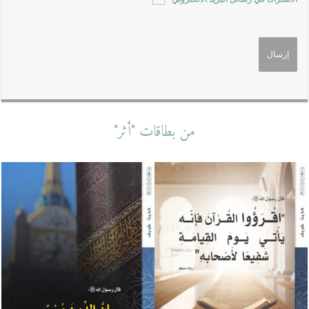
من بطاقات "أثر"