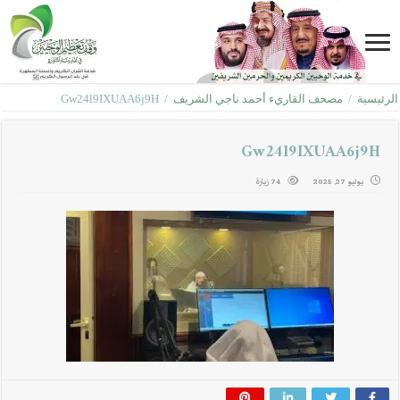
الرئيسية
/
مصحف القاريء أحمد ناجي الشريف
/
Gw24l9IXUAA6j9H
Gw24l9IXUAA6j9H
يوليو 27, 2025
74 زيارة