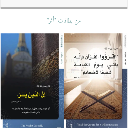
من بطاقات "أثر"