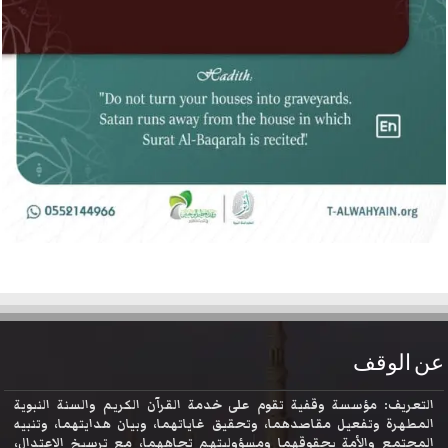
عن الوقف
التعريف: مؤسسة وقفية تقوم على خدمة القرآن الكريم والسنة النبوية
المطهرة وتفعيل مقاصدهما، وتحقيق غاياتهما، وبيان هدايتهما، وتنبيه
المجتمع والأمة بحقوقهما ومسؤوليتهم تجاههما، مع ترسيخ الاعتدال،