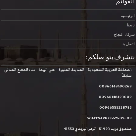
القوائم
الرئيسية
تابعنا
شركاء النجاح
اتصل بنا
نتشرف بتواصلكم :
المملكة العربية السعودية - المدينة المنورة – حي الهدا – بناء الدفاع المدني
سابقاً
00966148490269
00966148493009
00966555338785
WHATSAPP 0552509509
صندوق بريد 51993- الرمز البريدي 41553