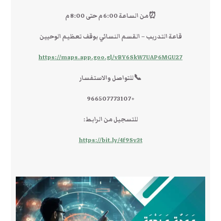
⏰من الساعة 6:00 م حتى 8:00 م
قاعة التدريب – القسم النسائي بوقف تعظيم الوحيين
https://maps.app.goo.gl/vBY6SkW7UAP6MGU27
📞للتواصل والاستفسار
+966507773107
للتسجيل من الرابط:
https://bit.ly/4f9Sv3t