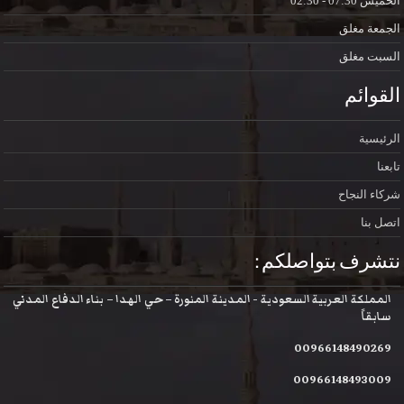
الخميس
07:30 - 02:30
الجمعة
مغلق
السبت
مغلق
القوائم
الرئيسية
تابعنا
شركاء النجاح
اتصل بنا
نتشرف بتواصلكم :
المملكة العربية السعودية - المدينة المنورة – حي الهدا – بناء الدفاع المدني
سابقاً
00966148490269
00966148493009