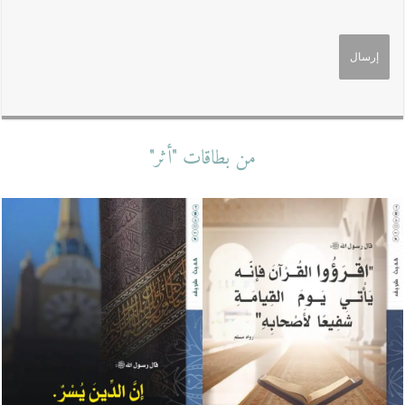
من بطاقات "أثر"