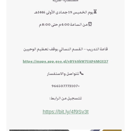
مستشارة أسرية
⏳يوم الخميس 19 جمادى الأولى 1446هـ
⏰من الساعة 4:00 م حتى 8:00 م
قاعة التدريب – القسم النسائي بوقف تعظيم الوحيين
https://maps.app.goo.gl/vBY6SkW7UAP6MGU27
📞للتواصل والاستفسار
+966507773107
للتسجيل من الرابط:
https://bit.ly/4f9Sv3t