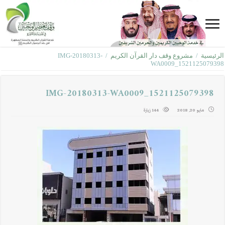
الرئيسية
/
مشروع وقف دار القرآن الكريم
/
IMG-20180313-
WA0009_1521125079398
IMG-20180313-WA0009_1521125079398
مايو 20, 2018
144 زيارة