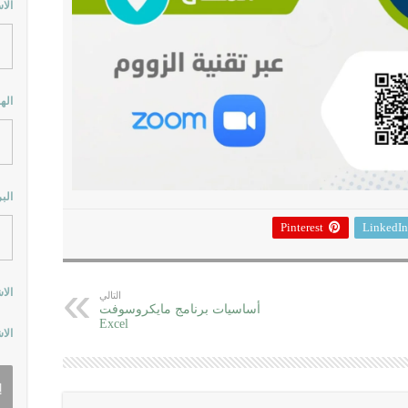
الا
اله
الب
Pinterest
LinkedIn
الا
التالي
أساسيات برنامج مايكروسوفت
Excel
الا