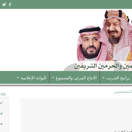
برامج التدريب
الانتاج المرئي والمسموع
البوابة الإعلامية
 المتخصصين
خدم
اس
مش
مس
د العزيز: