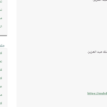
تف
تد
مج
ال
ملف
كت
تع
كت
كت
عن
https://mubd
مش
كت