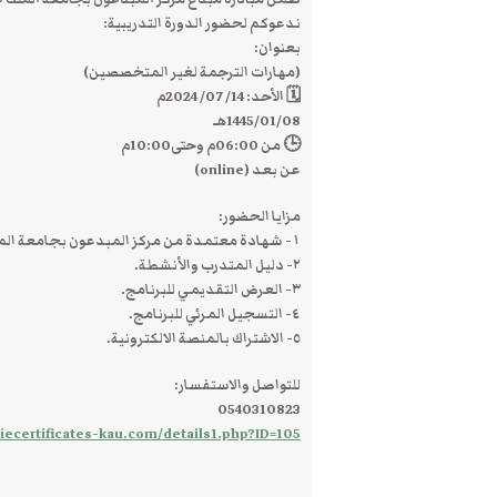
ندعوكم لحضور الدورة التدريبية:
بعنوان:
(مهارات الترجمة لغير المتخصصين)
🗓️ الأحد: 14/ 07/ 2024م
1445/01/08هـ
🕒 من 06:00م وحتى10:00م
عن بعد (online)
مزايا الحضور:
١- شهادة معتمدة من مركز المبدعون بجامعة الملك عبد العزيز.
٢- دليل المتدرب والأنشطة.
٣- العرض التقديمي للبرنامج.
٤- التسجيل المرئي للبرنامج.
٥- الاشتراك بالمنصة الالكترونية.
للتواصل والاستفسار:
0540310823
iecertificates-kau.com/details1.php?ID=105