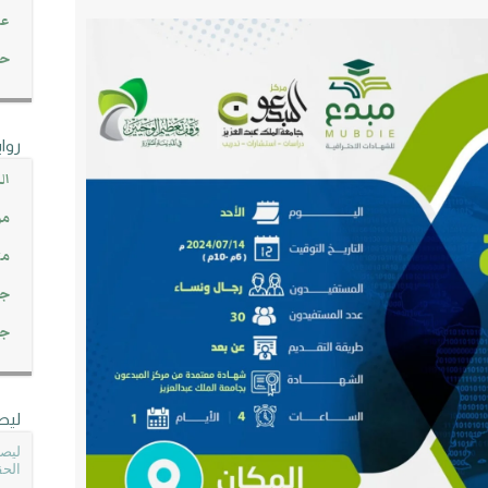
عن
حصاد 45
روا
ال
مو
مت
جم
جم
ليص
ليصل
الحق