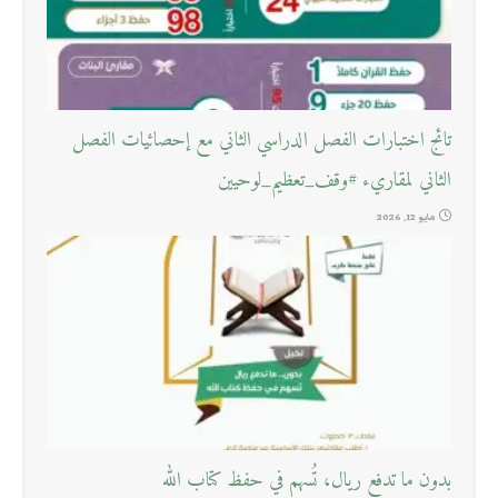
تائج اختبارات الفصل الدراسي الثاني مع إحصائيات الفصل
الثاني لمقاريء #وقف_تعظيم_لوحيين
مايو 12, 2026
بدون ما تدفع ريال، تُسهم في حفظ كتاب الله