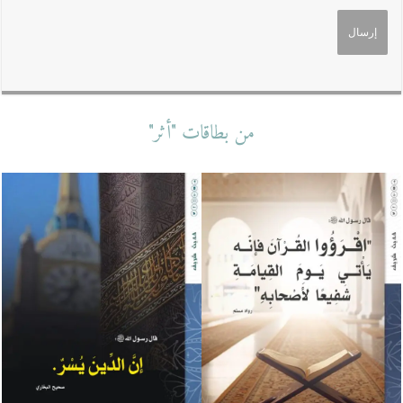
من بطاقات "أثر"