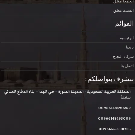
الجمعة
مغلق
السبت
مغلق
القوائم
الرئيسية
تابعنا
شركاء النجاح
اتصل بنا
نتشرف بتواصلكم :
المملكة العربية السعودية - المدينة المنورة – حي الهدا – بناء الدفاع المدني
سابقاً
00966148490269
00966148493009
00966555338785