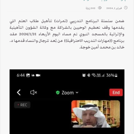
فبراير 1, 2024
202 زيارة
ضمن سلسلة البرنامج التدريبي (ثمرات) لتأهيل طلاب العلم التي
يقدمها وقف تعظيم الوحيين بالشراكة مع وكالة الشؤون التأهيلية
والإثرائية بالمسجد النبوي تم مساء اليوم الأربعاء 2024/1/31 عقد
برنامج ((مهارات التدريب الاحترافية)) عن بُعد للرجال والنساء قدمها د.
خالد بن محمد أمين خوجة.