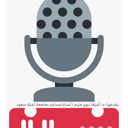
يقدمها : د. أشرف نبوي عتيم / أستاذ مساعد بجامعة الملك سعود