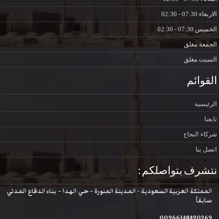
الاربعاء
07:30 - 02:30
الخميس
07:30 - 02:30
الجمعة
مغلق
السبت
مغلق
القوائم
الرئيسية
تابعنا
شركاء النجاح
اتصل بنا
نتشرف بتواصلكم :
المملكة العربية السعودية - المدينة المنورة – حي الهدا – بناء الدفاع المدني
سابقاً
00966148490269