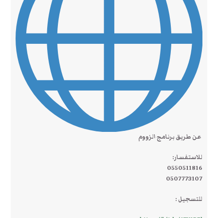
عن طريق برنامج الزووم
للاستفسار:
0550511816
0507773107
للتسجيل :