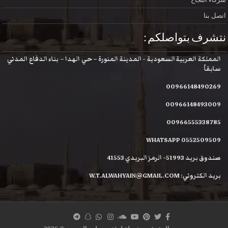
اتصل بنا
نتشرف بتواصلكم :
المملكة العربية السعودية - المدينة المنورة – حي الهدا – بناء الدفاع المدني
سابقاً
00966148490269
00966148493009
00966555338785
WHATSAPP 0552509509
صندوق بريد 51993- الرمز البريدي 41553
بريد الكتروني: W.T.ALWAHYAIN@GMAIL.COM