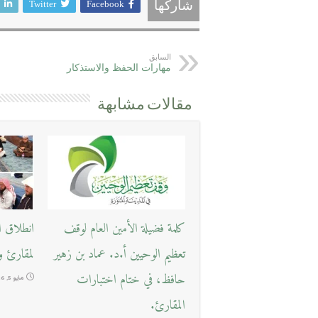
Twitter
Facebook
شاركها
السابق
مهارات الحفظ والاستذكار
مقالات مشابهة
كلمة فضيلة الأمين العام لوقف
انطلاق ا
تعظيم الوحيين أ.د. عماد بن زهير
لمقارئ و
حافظ، في ختام اختبارات
مايو 5, 2026
المقارئ.