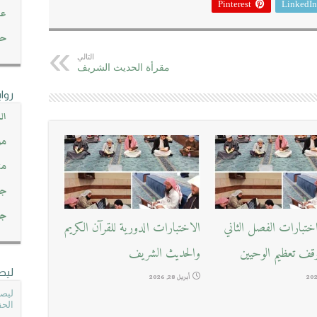
Pinterest
LinkedIn
عن
حصاد 45
التالي
مقرأة الحديث الشريف
روا
ال
مو
مت
جم
جم
ختبارات الفصل الثاني
الاختبارات الدورية للقرآن الكريم
قف تعظيم الوحيين
والحديث الشريف
ليص
أبريل 28, 2026
ليصل
الحق