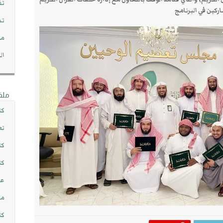
تف
ركين في البرنامج
تد
مج
ال
ملف
كت
تع
كت
كت
عن
مش
كت