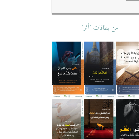
من بطاقات "أثر"