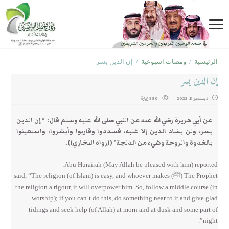
الرئيسية
/
ومضات اسبوعية
/
إن الدين يسر
إن الدين يسر
ديسمبر 5, 2023
580 زيارة
عن أبي هريرة رضي الله عنه عن النبي صلى الله عليه وسلم قال‏:‏ ‏
“‏ إن الدين
يسر، ولن يشاد الدين إلا غلبه، فسددوا وقاربوا وأبشروا، واستعينوا
بالغدوة والروحة وشيء من الدلجة‏”
‏ ‏(‏‏(‏رواه البخاري‏)‏‏)‏‏.‏
Abu Hurairah (May Allah be pleased with him) reported:
The Prophet (ﷺ) said, “The religion (of Islam) is easy, and whoever makes
the religion a rigour, it will overpower him. So, follow a middle course (in
worship); if you can’t do this, do something near to it and give glad
tidings and seek help (of Allah) at morn and at dusk and some part of
night”.