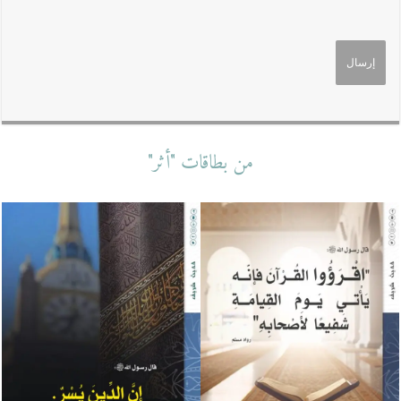
من بطاقات "أثر"