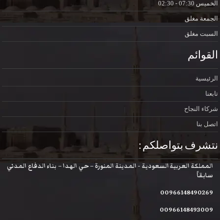
الخميس
07:30 - 02:30
الجمعة
مغلق
السبت
مغلق
القوائم
الرئيسية
تابعنا
شركاء النجاح
اتصل بنا
نتشرف بتواصلكم :
المملكة العربية السعودية - المدينة المنورة – حي الهدا – بناء الدفاع المدني
سابقاً
00966148490269
00966148493009