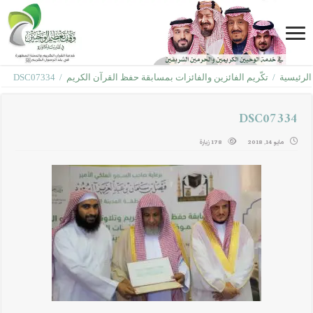
الرئيسية
/
تكّريم الفائزين والفائزات بمسابقة حفظ القرآن الكريم
/
DSC07334
DSC07334
مايو 14, 2018
178 زيارة