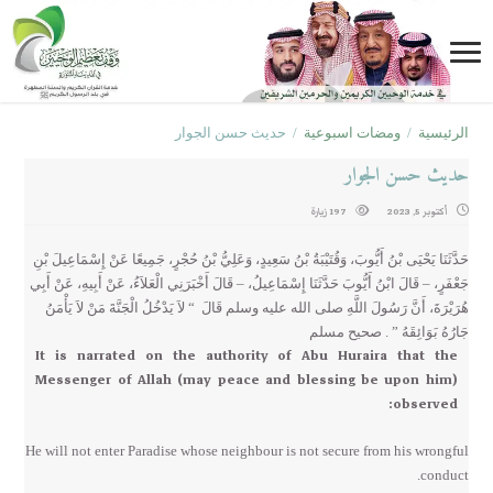
الرئيسية
/
ومضات اسبوعية
/
حديث حسن الجوار
حديث حسن الجوار
أكتوبر 5, 2023
197 زيارة
حَدَّثَنَا يَحْيَى بْنُ أَيُّوبَ، وَقُتَيْبَةُ بْنُ سَعِيدٍ، وَعَلِيُّ بْنُ حُجْرٍ، جَمِيعًا عَنْ إِسْمَاعِيلَ بْنِ
جَعْفَرٍ، – قَالَ ابْنُ أَيُّوبَ حَدَّثَنَا إِسْمَاعِيلُ، – قَالَ أَخْبَرَنِي الْعَلاَءُ، عَنْ أَبِيهِ، عَنْ أَبِي
هُرَيْرَةَ، أَنَّ رَسُولَ اللَّهِ صلى الله عليه وسلم قَالَ ‏
“‏ لاَ يَدْخُلُ الْجَنَّةَ مَنْ لاَ يَأْمَنُ
جَارُهُ بَوَائِقَهُ ‏”
‏ ‏.‏ صحيح مسلم
It is narrated on the authority of Abu Huraira that the
Messenger of Allah (may peace and blessing be upon him)
observed:
He will not enter Paradise whose neighbour is not secure from his wrongful
conduct.