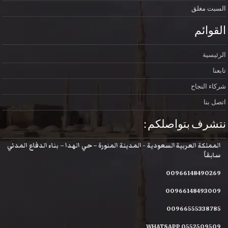
السبت
مغلق
القوائم
الرئيسية
تابعنا
شركاء النجاح
اتصل بنا
نتشرف بتواصلكم :
المملكة العربية السعودية - المدينة المنورة – حي الهدا – بناء الدفاع المدني
سابقاً
00966148490269
00966148493009
00966555338785
WHATSAPP 0552509509