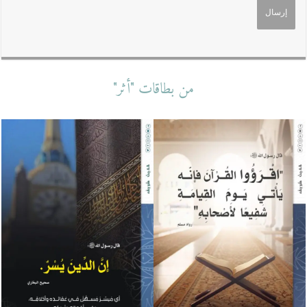
من بطاقات "أثر"