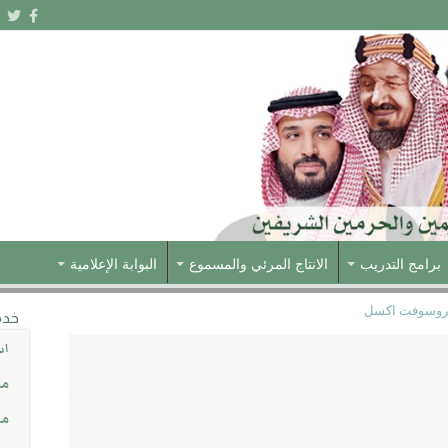
برامج التدريب
الانتاج المرئي والمسموع
البوابة الإعلامية
كروسوفت اكسل
خدم
اس
مش
مس