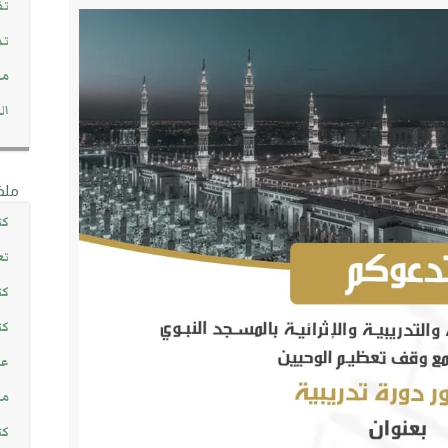
تف
تد
مج
ال
ملف
كت
تع
كت
كت
عن
مش
كت