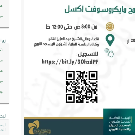
عن
حصاد 45
روا
ال
مو
مت
جم
جم
ليص
ليصل
الحق