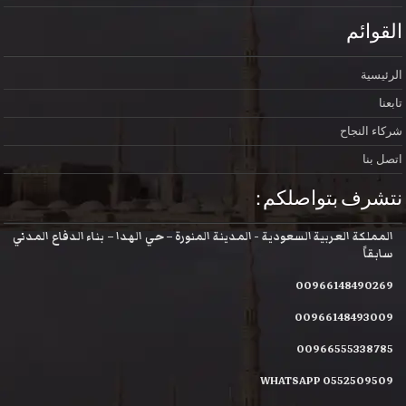
القوائم
الرئيسية
تابعنا
شركاء النجاح
اتصل بنا
نتشرف بتواصلكم :
المملكة العربية السعودية - المدينة المنورة – حي الهدا – بناء الدفاع المدني
سابقاً
00966148490269
00966148493009
00966555338785
WHATSAPP 0552509509