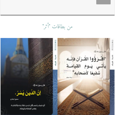
من بطاقات "أثر"