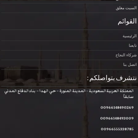
السبت
مغلق
القوائم
الرئيسية
تابعنا
شركاء النجاح
اتصل بنا
نتشرف بتواصلكم :
المملكة العربية السعودية - المدينة المنورة – حي الهدا – بناء الدفاع المدني
سابقاً
00966148490269
00966148493009
00966555338785