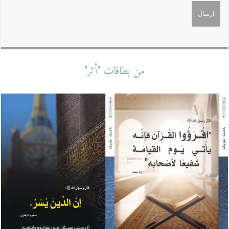
من بطاقات "أثر"