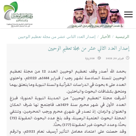
الرئيسية
/
الأخبار
/
إصدار العدد الثاني عشر من مجلة تعظيم الوحيين
إصدار العدد الثاني عشر من مجلة تعظيم الوحيين
فبراير 20, 2023
318 زيارة
بحمد الله أصدر وقف تعظيم الوحيين العدد 12 من مجلة تعظيم
الوحيين للسنة السادسة لشهر رجب / فبراير 1444هـ 2023م، واحتوى
العدد على 6 بحوث في الدراسات القرآنية والسنة النبوية وما يتعلق بهما
وملحق بكشافات البحوث والباحثين.
أشرقت مجلة “تعظيم الوحيين” من المدينة النبوية المنورة؛ فبزغ
العدد الأول في شهر محرم سنة 1439هـ، فاجتمع لها شرف المكان
والعنوان والزمان، إذ تصدر في شهري محرم ورجب المحرمين، وتنتقي
المجلة البحوث العلمية الرصينة، وقد بلغ عدد البحوث المقبولة (73)
بحثًا، وعدد البحوث غير المقبولة (177) بحثًا.
وقد حصلت على اعتماد معامل التأثير آرسيف لعام 2021م، والرقم