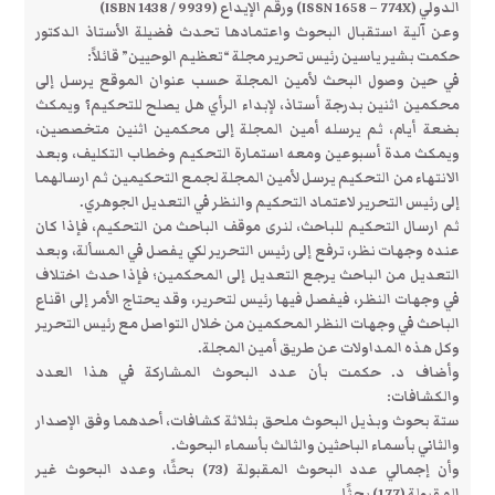
الدولي (ISSN 1658 – 774X) ورقم الإيداع (ISBN 1438 / 9939)
وعن آلية استقبال البحوث واعتمادها تحدث فضيلة الأستاذ الدكتور
حكمت بشير ياسين رئيس تحرير مجلة “تعظيم الوحيين” قائلاً:
في حين وصول البحث لأمين المجلة حسب عنوان الموقع يرسل إلى
محكمين اثنين بدرجة أستاذ، لإبداء الرأي هل يصلح للتحكيم؟ ويمكث
بضعة أيام، ثم يرسله أمين المجلة إلى محكمين اثنين متخصصين،
ويمكث مدة أسبوعين ومعه استمارة التحكيم وخطاب التكليف، وبعد
الانتهاء من التحكيم يرسل لأمين المجلة لجمع التحكيمين ثم ارسالهما
إلى رئيس التحرير لاعتماد التحكيم والنظر في التعديل الجوهري.
ثم ارسال التحكيم للباحث، لنرى موقف الباحث من التحكيم، فإذا كان
عنده وجهات نظر، ترفع إلى رئيس التحرير لكي يفصل في المسألة، وبعد
التعديل من الباحث يرجع التعديل إلى المحكمين؛ فإذا حدث اختلاف
في وجهات النظر، فيفصل فيها رئيس لتحرير، وقد يحتاج الأمر إلى اقناع
الباحث في وجهات النظر المحكمين من خلال التواصل مع رئيس التحرير
وكل هذه المداولات عن طريق أمين المجلة.
وأضاف د. حكمت بأن عدد البحوث المشاركة في هذا العدد
والكشافات:
ستة بحوث وبذيل البحوث ملحق بثلاثة كشافات، أحدهما وفق الإصدار
والثاني بأسماء الباحثين والثالث بأسماء البحوث.
وأن إجمالي عدد البحوث المقبولة (73) بحثًا، وعدد البحوث غير
المقبولة (177) بحثًا.